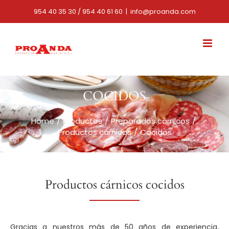
Skip
954 40 35 30 / 954 40 61 60
|
info@proanda.com
to
content
COCIDOS
Home
Productos
Preparados cárnicos
Productos cárnicos
Cocidos
Productos cárnicos cocidos
Gracias a nuestros más de 50 años de experiencia,